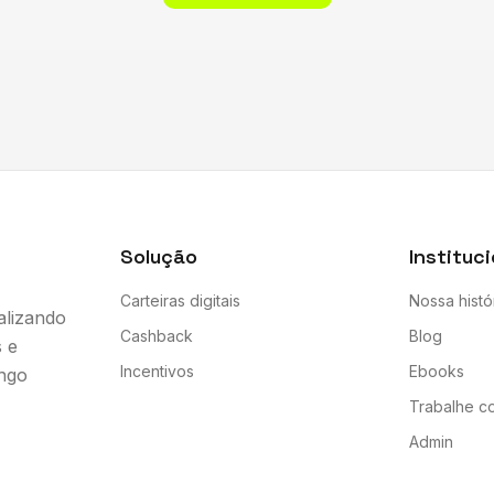
Solução
Instituc
Carteiras digitais
Nossa histó
alizando
Cashback
Blog
s e
Incentivos
Ebooks
ongo
Trabalhe c
Admin