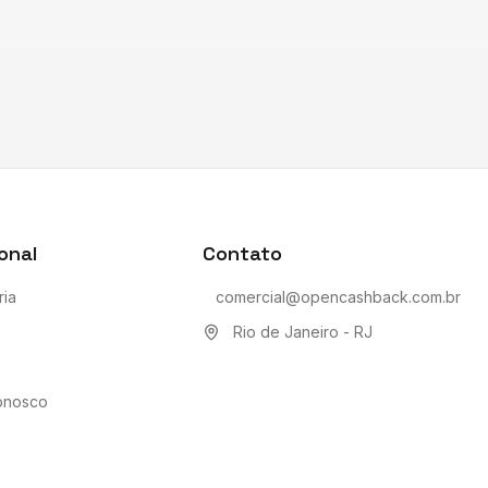
ional
Contato
ria
comercial@opencashback.com.br
Rio de Janeiro - RJ
onosco